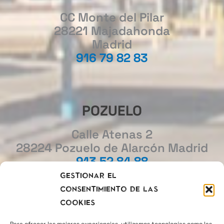
CC Monte del Pilar
28221 Majadahonda
Madrid
916 79 82 83
POZUELO
Calle Atenas 2
28224 Pozuelo de Alarcón Madrid
913 52 84 88
Gestionar el
consentimiento de las
MADRID
cookies