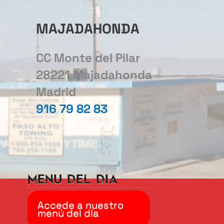
MAJADAHONDA
CC Monte del Pilar
28221 Majadahonda
Madrid
916 79 82 83
Menu del dia
Accede a nuestro
menú del día