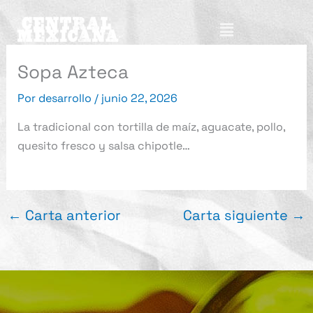
Ir
Menú
al
contenido
Sopa Azteca
Por
desarrollo
/
junio 22, 2026
La tradicional con tortilla de maíz, aguacate, pollo,
quesito fresco y salsa chipotle…
←
Carta anterior
Carta siguiente
→