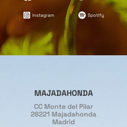
Instagram
Spotify
MAJADAHONDA
CC Monte del Pilar
28221 Majadahonda
Madrid