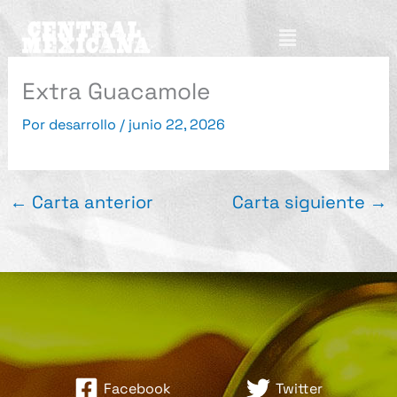
Ir
Menú
al
contenido
Extra Guacamole
Por
desarrollo
/
junio 22, 2026
←
Carta anterior
Carta siguiente
→
Facebook
Twitter