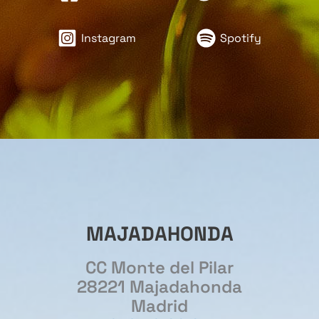
Instagram
Spotify
MAJADAHONDA
CC Monte del Pilar
28221 Majadahonda
Madrid