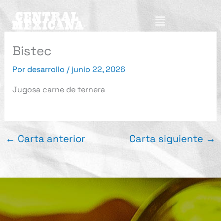
Ir
Menú
al
contenido
Bistec
Por
desarrollo
/
junio 22, 2026
Jugosa carne de ternera
←
Carta anterior
Carta siguiente
→