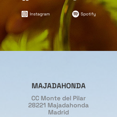
Instagram
Spotify
MAJADAHONDA
CC Monte del Pilar
28221 Majadahonda
Madrid