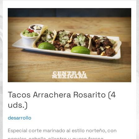
Tacos
Arrachera
Rosarito
(4
uds.)
Tacos Arrachera Rosarito (4
uds.)
desarrollo
Especial corte marinado al estilo norteño, con
nopales, cebolla, cilantro y queso fresco